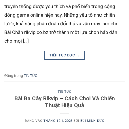
truyền thống được yêu thích và phổ biến trong cộng
đồng game online hiện nay. Những yếu tố như chiến
lược, khả năng phán đoán đối thủ và vận may làm cho
Bài Chắn rikvip.co.bz trở thành một lựa chọn hấp dẫn
cho mọi […]
TIẾP TỤC ĐỌC
→
Đăng trong
TIN TỨC
TIN TỨC
Bài Ba Cây Rikvip – Cách Chơi Và Chiến
Thuật Hiệu Quả
ĐĂNG VÀO
THÁNG 12 1, 2025
BỞI
BÙI MINH ĐỨC