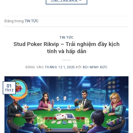
Đăng trong
TIN TỨC
TIN TỨC
Stud Poker Rikvip – Trải nghiệm đầy kịch
tính và hấp dẫn
ĐĂNG VÀO
THÁNG 12 1, 2025
BỞI
BÙI MINH ĐỨC
01
Th12