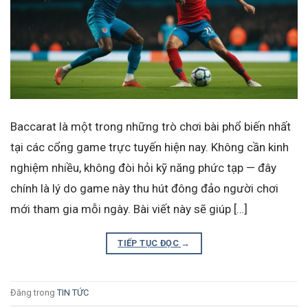
Baccarat là một trong những trò chơi bài phổ biến nhất
tại các cổng game trực tuyến hiện nay. Không cần kinh
nghiệm nhiều, không đòi hỏi kỹ năng phức tạp — đây
chính là lý do game này thu hút đông đảo người chơi
mới tham gia mỗi ngày. Bài viết này sẽ giúp […]
TIẾP TỤC ĐỌC
→
Đăng trong
TIN TỨC