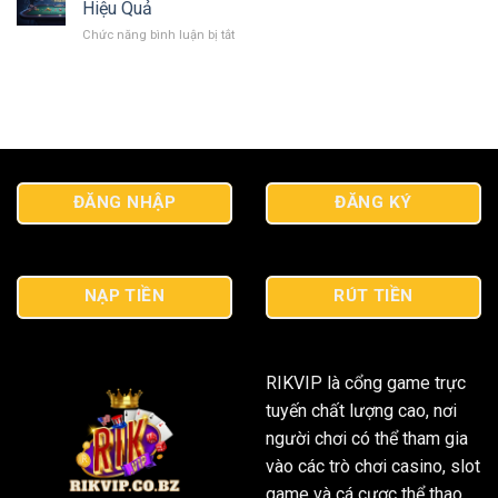
–
Chiến
Hiệu Quả
Trải
Thuật
Chức năng bình luận bị tắt
ở
Nghiệm
Thắng
Baccarat
Từ
Lớn
Rikvip
Người
–
Chơi
Cách
Chuyên
Chơi,
Nghiệp
Luật
và
Chiến
ĐĂNG NHẬP
ĐĂNG KÝ
Thuật
Hiệu
Quả
NẠP TIỀN
RÚT TIỀN
RIKVIP
là cổng game trực
tuyến chất lượng cao, nơi
người chơi có thể tham gia
vào các trò chơi casino, slot
game và cá cược thể thao