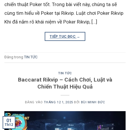
chiến thuật Poker tốt. Trong bài viết này, chúng ta sẽ
cùng tìm hiểu về Poker tại Rikvip. Luật chơi Poker Rikvip
Khi đã nắm rõ khái niệm về Poker Rikvip, […]
TIẾP TỤC ĐỌC
→
Đăng trong
TIN TỨC
TIN TỨC
Baccarat Rikvip – Cách Chơi, Luật và
Chiến Thuật Hiệu Quả
ĐĂNG VÀO
THÁNG 12 1, 2025
BỞI
BÙI MINH ĐỨC
01
Th12